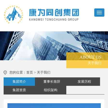
ABOUT US
关于我们
您的位置：首页 > 关于我们
集团简介
董事长致辞
发展历程
集团资质
组织架构