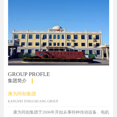
GROUP PROFLE
集团简介
康为同创集团
KANGWEI TONGCHUANG GROUP
康为同创集团于2006年开始从事特种传动设备、电机