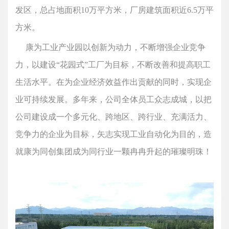
发区，总占地面积10万平方米，厂房建筑面积近6.5万平
方米。
康为工业产业园以创新为动力，不断增强企业竞争
力，以建设“花园式”工厂为目标，不断改善和提高职工
生活水平。在为企业经济效益作出贡献的同时，实现企
业可持续发展。多年来，公司全体员工众志成城，以把
公司建设成一个多元化、跨地区、跨行业、充满活力、
竞争力的企业为目标，矢志实现工业自动化为目的，造
就康为同创集团成为同行业一颗冉冉升起的璀璨明珠！